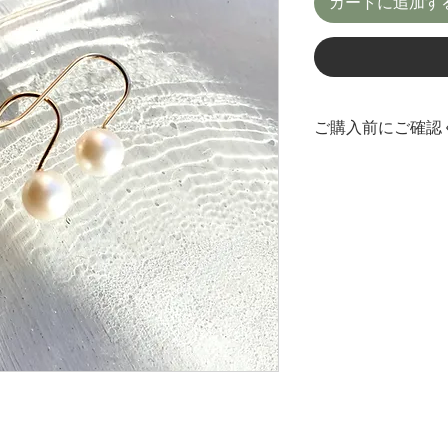
カートに追加す
ご購入前にご確認
＊一つ一つ全て手作
とに色や形が異なる
＊ご購入前に作品の
きますようお願い致
は致しかねますので
それぞれの素材のメ
Maintenance&Rep
＊画面上と実物では
います。なるべくわ
りますが、ご不明点
ださい。