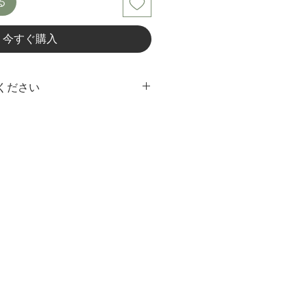
る
今すぐ購入
ください
業で製作しておりますので、作品ご
一点物としてご理解ください。
サイズや素材を十分にご確認いただ
します。お客様都合での返品、交換
ご了承ください。
ンテナンス方法については
airをご参照下さい。
若干色が異なって見える場合がござ
かりやすい写真、説明を心がけてお
があればご購入前にお問い合わせく