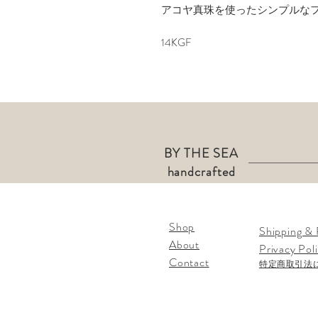
アコヤ真珠を使ったシンプルな
14KGF
BY THE SEA
handcrafted
Shop
Shipping & 
About
Privacy Pol
Contact
​特定商取引法