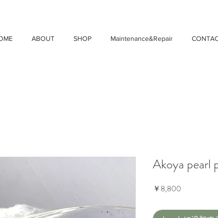
OME
ABOUT
SHOP
Maintenance&Repair
CONTA
Akoya pearl p
価
￥8,800
格