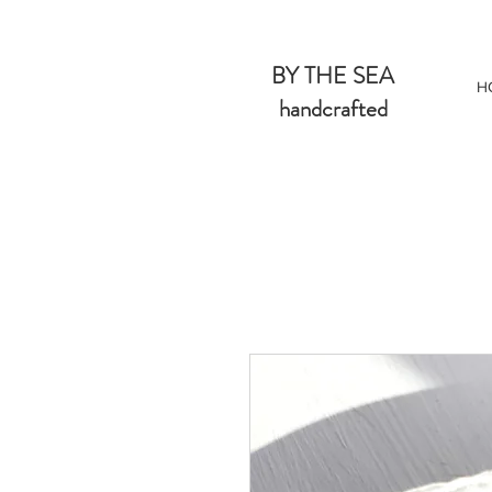
BY THE SEA
H
handcrafted