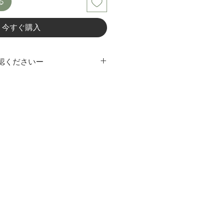
る
価
格
今すぐ購入
認くださいー
業で製作しておりますので、作品ご
一点物としてご理解ください。
サイズや素材を十分にご確認いただ
します。お客様都合での返品、交換
ご了承ください。
ンテナンス方法については
airをご参照下さい。
若干色が異なって見える場合がござ
かりやすい写真、説明を心がけてお
があればご購入前にお問い合わせく