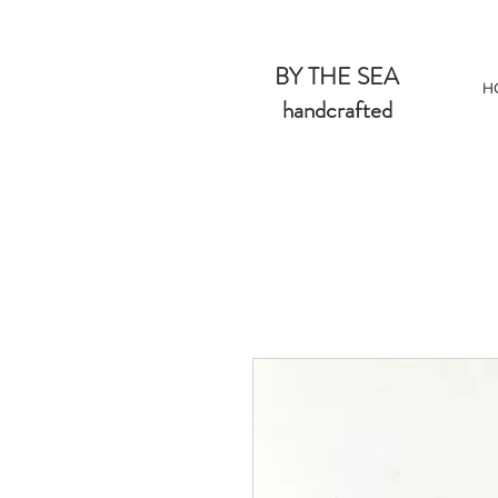
BY THE SEA
H
handcrafted