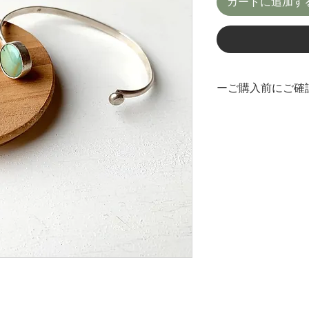
カートに追加す
格
ーご購入前にご確
＊一つ一つ全て手作
とに色や形が異なる
＊ご購入前に作品の
きますようお願い致
は致しかねますので
それぞれの素材のメ
Maintenance&Rep
＊画面上と実物では
います。なるべくわ
りますが、ご不明点
ださい。