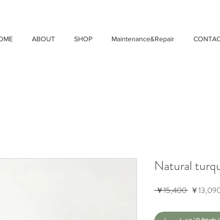
OME
ABOUT
SHOP
Maintenance&Repair
CONTA
Natural turq
通
 ￥15,400 
￥13,09
常
価