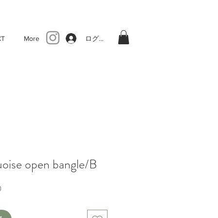
ログイン
CT
More
uoise open bangle/B
セ
0
ー
ル