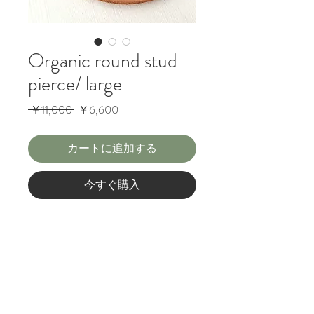
Organic round stud
pierce/ large
通
セ
 ￥11,000 
￥6,600
常
ー
価
ル
カートに追加する
格
価
格
今すぐ購入
ランダムなカットのマル形ピアス。
SV925
ーご購入前にご確認くださいー